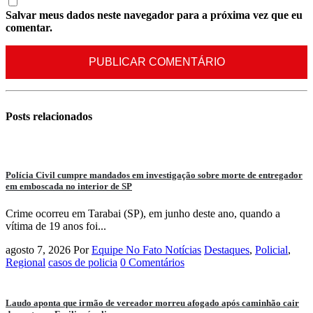
Salvar meus dados neste navegador para a próxima vez que eu
comentar.
Posts
relacionados
Polícia Civil cumpre mandados em investigação sobre morte de entregador
em emboscada no interior de SP
Crime ocorreu em Tarabai (SP), em junho deste ano, quando a
vítima de 19 anos foi...
agosto 7, 2026
Por
Equipe No Fato Notícias
Destaques
,
Policial
,
Regional
casos de policia
0 Comentários
Laudo aponta que irmão de vereador morreu afogado após caminhão cair