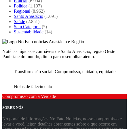
Policial
(6.094)
Política
(1.197)
Regional
(8.962)
Santo Anastácio
(1.691)
Saúde
(2.851)
Sem Categoria
(5)
Sustentabilidade
(14)
Notícias rápidas e confiáveis de Santo Anastácio, região Oeste
Paulista e do mundo, direto para o seu olhar atento.
Transformação social: Compromisso, cuidado, equidade.
Notas de falecimento
Compromisso com a Verdade
SOBRE NÓS
No portal de informações No Fato Notícias, nosso compromisso é
levar a você, leitor, detalhes abrangentes sobre o que ocorre em