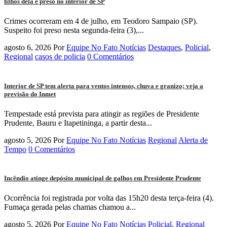
filhos dela é preso no interior de SP
Crimes ocorreram em 4 de julho, em Teodoro Sampaio (SP).
Suspeito foi preso nesta segunda-feira (3),...
agosto 6, 2026
Por
Equipe No Fato Notícias
Destaques
,
Policial
,
Regional
casos de policia
0 Comentários
Interior de SP tem alerta para ventos intensos, chuva e granizo; veja a
previsão do Inmet
Tempestade está prevista para atingir as regiões de Presidente
Prudente, Bauru e Itapetininga, a partir desta...
agosto 5, 2026
Por
Equipe No Fato Notícias
Regional
Alerta de
Tempo
0 Comentários
Incêndio atinge depósito municipal de galhos em Presidente Prudente
Ocorrência foi registrada por volta das 15h20 desta terça-feira (4).
Fumaça gerada pelas chamas chamou a...
agosto 5, 2026
Por
Equipe No Fato Notícias
Policial
,
Regional