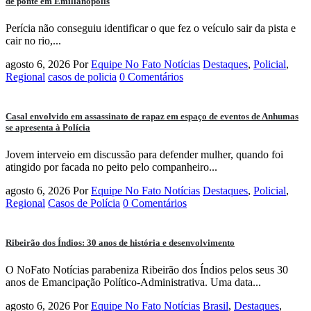
de ponte em Emilianópolis
Perícia não conseguiu identificar o que fez o veículo sair da pista e
cair no rio,...
agosto 6, 2026
Por
Equipe No Fato Notícias
Destaques
,
Policial
,
Regional
casos de policia
0 Comentários
Casal envolvido em assassinato de rapaz em espaço de eventos de Anhumas
se apresenta à Polícia
Jovem interveio em discussão para defender mulher, quando foi
atingido por facada no peito pelo companheiro...
agosto 6, 2026
Por
Equipe No Fato Notícias
Destaques
,
Policial
,
Regional
Casos de Polícia
0 Comentários
Ribeirão dos Índios: 30 anos de história e desenvolvimento
O NoFato Notícias parabeniza Ribeirão dos Índios pelos seus 30
anos de Emancipação Político-Administrativa. Uma data...
agosto 6, 2026
Por
Equipe No Fato Notícias
Brasil
,
Destaques
,