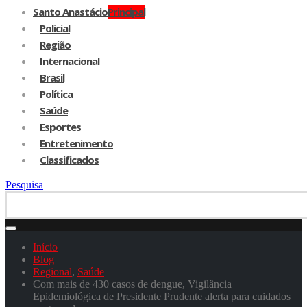
Santo Anastácio
Principal
Policial
Região
Internacional
Brasil
Política
Saúde
Esportes
Entretenimento
Classificados
Pesquisa
Início
Blog
Regional
,
Saúde
Com mais de 430 casos de dengue, Vigilância
Epidemiológica de Presidente Prudente alerta para cuidados