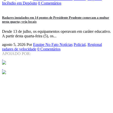
Incêndio em Depósito
0 Comentários
Radares instalados em 14 pontos de Presidente Prudente começam a multar
nesta quarta; veja locais
Desde 13 de julho, os equipamentos operavam em caráter educativo.
A partir desta quarta-feira (5), os...
agosto 5, 2026
Por
Equipe No Fato Notícias
Policial
,
Regional
radares de velocidade
0 Comentários
APOIADO POR: