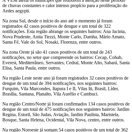
A VEM alerta os munícipes que redobrem a atenção neste período
de chuvas constantes e calor intenso propício para a proliferação do
Aedes aegypti.
Na zona Sul, desde o início do ano até o momento já foram
registrados 42 casos positivos de dengue e um total de 322
notificações. Esta região abrange os seguintes bairros: Ana Jacinta,
Nova Prudente, Anita Tiezzi, Monte Carlo, Damha, Mário Amato,
Santa Fé, Vale do Sol, Nosaki, Florenza, entre outros.
Na zona Oeste já são 41 casos positivos de um total de 243
notificações, no setor que compreende os bairros: Cecap, Cohab,
Everest, Mediterrâneo, Servantes, Cedral, Monte Alto, Sabará, Santa
Elisa, Santa Paula, entre outros.
Na região Leste neste ano já foram registrados 32 casos positivos de
dengue de um total de 394 notificações, nos seguintes bairros:
Furquim, Vila Marcondes, Itapura I e II, Vilas Iti, Brasil, Líder,
Brasília, Santana, Planalto, Vila Aurélio e Cambuci.
Na região Centro/Norte já foram confirmados 134 casos positivos de
dengue de um total de 475 notificações nos seguintes bairros: Jardim
Regina, Estoril, São Judas, Aviação, Jardim Paulista, Maristela,
Bosque, Santa Helena, Ocidental, Vila Nova, centro, entre outros.
Na região Noroeste já somam 54 casos positivos de um total de 362