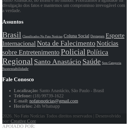
Santo Anastácio, no Brasil e no mundo. Priorizamos a agilidade na
divulgação dos fatos e mantemos um compromisso irrevogável com
a verdade.
Assuntos
Brasil
Esporte
Coluna Social
Classificados No Fato Notícias
Destaques
Nota de Falecimento
Notícias
Internacional
Policial
Política
sobre Entretenimento
Regional
Saúde
Santo Anastácio
Sem Categoria
Sustentabilidade
Fale Conosco
Localização:
Santo Anastácio, São Paulo - Brasil
Telefone:
(18) 99739-1622
E-mail:
nofatonoticias@gmail.com
Horários:
24h Whatsapp
2026
. No Fato Notícias Todos direitos reservados | Desenvolvido
por:
Creative Core
APOIADO POR: