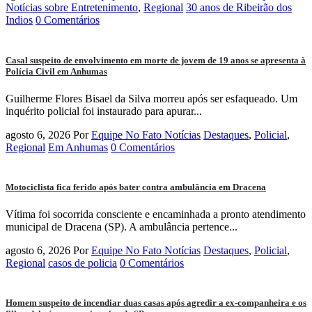
Notícias sobre Entretenimento
,
Regional
30 anos de Ribeirão dos
Indios
0 Comentários
Casal suspeito de envolvimento em morte de jovem de 19 anos se apresenta à
Polícia Civil em Anhumas
Guilherme Flores Bisael da Silva morreu após ser esfaqueado. Um
inquérito policial foi instaurado para apurar...
agosto 6, 2026
Por
Equipe No Fato Notícias
Destaques
,
Policial
,
Regional
Em Anhumas
0 Comentários
Motociclista fica ferido após bater contra ambulância em Dracena
Vítima foi socorrida consciente e encaminhada a pronto atendimento
municipal de Dracena (SP). A ambulância pertence...
agosto 6, 2026
Por
Equipe No Fato Notícias
Destaques
,
Policial
,
Regional
casos de policia
0 Comentários
Homem suspeito de incendiar duas casas após agredir a ex-companheira e os