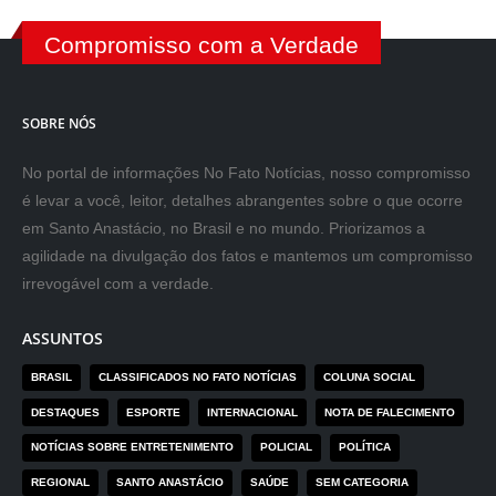
Compromisso com a Verdade
SOBRE NÓS
No portal de informações No Fato Notícias, nosso compromisso
é levar a você, leitor, detalhes abrangentes sobre o que ocorre
em Santo Anastácio, no Brasil e no mundo. Priorizamos a
agilidade na divulgação dos fatos e mantemos um compromisso
irrevogável com a verdade.
ASSUNTOS
BRASIL
CLASSIFICADOS NO FATO NOTÍCIAS
COLUNA SOCIAL
DESTAQUES
ESPORTE
INTERNACIONAL
NOTA DE FALECIMENTO
NOTÍCIAS SOBRE ENTRETENIMENTO
POLICIAL
POLÍTICA
REGIONAL
SANTO ANASTÁCIO
SAÚDE
SEM CATEGORIA