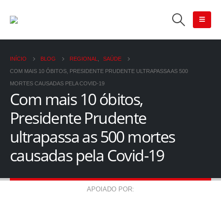
INÍCIO
BLOG
REGIONAL
,
SAÚDE
COM MAIS 10 ÓBITOS, PRESIDENTE PRUDENTE ULTRAPASSA AS 500
MORTES CAUSADAS PELA COVID-19
Com mais 10 óbitos,
Presidente Prudente
ultrapassa as 500 mortes
causadas pela Covid-19
APOIADO POR: