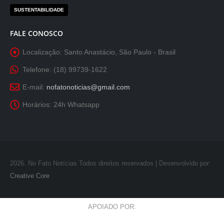
SUSTENTABILIDADE
FALE CONOSCO
Localização:
Santo Anastácio, São Paulo - Brasil
Telefone:
(18) 99739-1622
E-mail:
nofatonoticias@gmail.com
Horários:
24h Whatsapp
2026
. No Fato Notícias Todos direitos reservados | Desenvolvido por:
Creative Core
APOIADO POR: