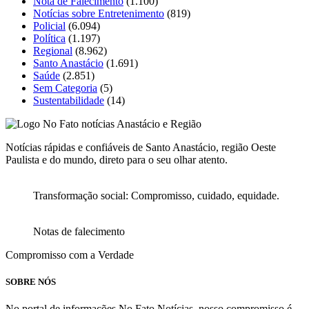
Nota de Falecimento
(1.100)
Notícias sobre Entretenimento
(819)
Policial
(6.094)
Política
(1.197)
Regional
(8.962)
Santo Anastácio
(1.691)
Saúde
(2.851)
Sem Categoria
(5)
Sustentabilidade
(14)
Notícias rápidas e confiáveis de Santo Anastácio, região Oeste
Paulista e do mundo, direto para o seu olhar atento.
Transformação social: Compromisso, cuidado, equidade.
Notas de falecimento
Compromisso com a Verdade
SOBRE NÓS
No portal de informações No Fato Notícias, nosso compromisso é