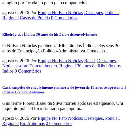
atingido por facada no peito pelo companheiro...
agosto 6, 2026
Por
Equipe No Fato Notícias
Destaques
,
Policial
,
Regional
Casos de Polícia
0 Comentários
Ribeirão dos Índios: 30 anos de história e desenvolvimento
O NoFato Notícias parabeniza Ribeirão dos Índios pelos seus 30
anos de Emancipação Político-Administrativa. Uma data...
agosto 6, 2026
Por
Equipe No Fato Notícias
Brasil
,
Destaques
,
Notícias sobre Entretenimento
,
Regional
30 anos de Ribeirão dos
Indios
0 Comentários
Casal suspeito de envolvimento em morte de jovem de 19 anos se apresenta à
Polícia Civil em Anhumas
Guilherme Flores Bisael da Silva morreu após ser esfaqueado. Um
inquérito policial foi instaurado para apurar...
agosto 6, 2026
Por
Equipe No Fato Notícias
Destaques
,
Policial
,
Regional
Em Anhumas
0 Comentários