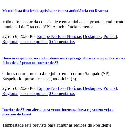
Motociclista fica ferido após bater contra ambulância em Dracena
Vítima foi socorrida consciente e encaminhada a pronto atendimento
municipal de Dracena (SP). A ambulância pertence...
agosto 6, 2026
Por
Equipe No Fato Notícias
Destaques
,
Policial
,
Regional
casos de policia
0 Comentários
Homem suspeito de incendiar duas casas após agredir a ex-companheira e os
filhos dela é preso no interior de SP
Crimes ocorreram em 4 de julho, em Teodoro Sampaio (SP).
Suspeito foi preso nesta segunda-feira (3),...
agosto 6, 2026
Por
Equipe No Fato Notícias
Destaques
,
Policial
,
Regional
casos de policia
0 Comentários
Interior de SP tem alerta para ventos intensos, chuva e granizo; veja a
previsão do Inmet
Tempestade está prevista para atingir as regiões de Presidente