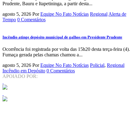
Prudente, Bauru e Itapetininga, a partir desta...
agosto 5, 2026
Por
Equipe No Fato Notícias
Regional
Alerta de
Tempo
0 Comentários
Incêndio atinge depósito municipal de galhos em Presidente Prudente
Ocorrência foi registrada por volta das 15h20 desta terça-feira (4).
Fumaça gerada pelas chamas chamou a...
agosto 5, 2026
Por
Equipe No Fato Notícias
Policial
,
Regional
Incêndio em Depósito
0 Comentários
APOIADO POR: