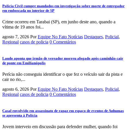
Polícia Civil cumpre mandados em investigação sobre morte de entregador
em emboscada no interior de SP
Crime ocorreu em Tarabai (SP), em junho deste ano, quando a
vítima de 19 anos foi...
agosto 7, 2026
Por
Equipe No Fato Notícias
Destaques
,
Policial
,
Regional
casos de policia
0 Comentários
Laudo aponta que irmão de vereador morreu afogado após caminhão cair
de ponte em Emilianópolis
Perícia não conseguiu identificar o que fez o veículo sair da pista e
cair no rio,...
agosto 6, 2026
Por
Equipe No Fato Notícias
Destaques
,
Policial
,
Regional
casos de policia
0 Comentários
Casal envolvido em assassinato de rapaz em espaço de eventos de Anhumas
se apresenta à Polícia
Jovem interveio em discussão para defender mulher, quando foi