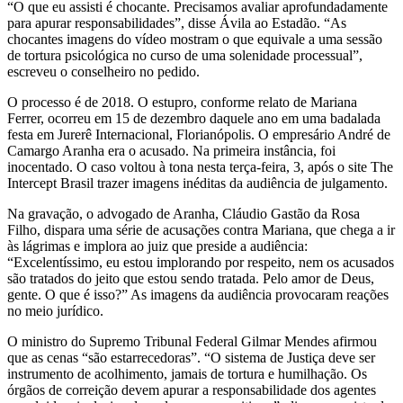
“O que eu assisti é chocante. Precisamos avaliar aprofundadamente
para apurar responsabilidades”, disse Ávila ao Estadão. “As
chocantes imagens do vídeo mostram o que equivale a uma sessão
de tortura psicológica no curso de uma solenidade processual”,
escreveu o conselheiro no pedido.
O processo é de 2018. O estupro, conforme relato de Mariana
Ferrer, ocorreu em 15 de dezembro daquele ano em uma badalada
festa em Jurerê Internacional, Florianópolis. O empresário André de
Camargo Aranha era o acusado. Na primeira instância, foi
inocentado. O caso voltou à tona nesta terça-feira, 3, após o site The
Intercept Brasil trazer imagens inéditas da audiência de julgamento.
Na gravação, o advogado de Aranha, Cláudio Gastão da Rosa
Filho, dispara uma série de acusações contra Mariana, que chega a ir
às lágrimas e implora ao juiz que preside a audiência:
“Excelentíssimo, eu estou implorando por respeito, nem os acusados
são tratados do jeito que estou sendo tratada. Pelo amor de Deus,
gente. O que é isso?” As imagens da audiência provocaram reações
no meio jurídico.
O ministro do Supremo Tribunal Federal Gilmar Mendes afirmou
que as cenas “são estarrecedoras”. “O sistema de Justiça deve ser
instrumento de acolhimento, jamais de tortura e humilhação. Os
órgãos de correição devem apurar a responsabilidade dos agentes