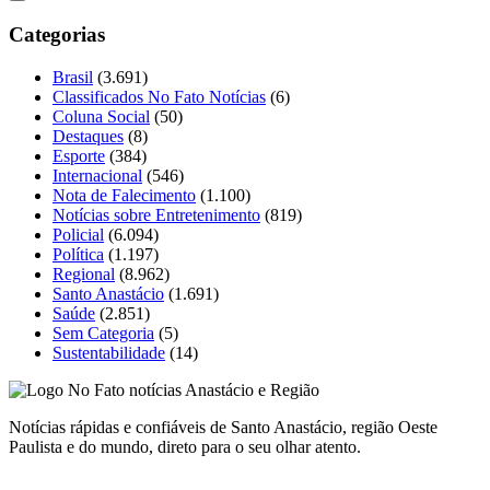
Categorias
Brasil
(3.691)
Classificados No Fato Notícias
(6)
Coluna Social
(50)
Destaques
(8)
Esporte
(384)
Internacional
(546)
Nota de Falecimento
(1.100)
Notícias sobre Entretenimento
(819)
Policial
(6.094)
Política
(1.197)
Regional
(8.962)
Santo Anastácio
(1.691)
Saúde
(2.851)
Sem Categoria
(5)
Sustentabilidade
(14)
Notícias rápidas e confiáveis de Santo Anastácio, região Oeste
Paulista e do mundo, direto para o seu olhar atento.