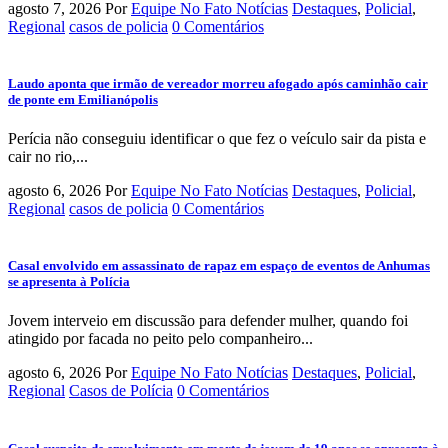
agosto 7, 2026
Por
Equipe No Fato Notícias
Destaques
,
Policial
,
Regional
casos de policia
0 Comentários
Laudo aponta que irmão de vereador morreu afogado após caminhão cair
de ponte em Emilianópolis
Perícia não conseguiu identificar o que fez o veículo sair da pista e
cair no rio,...
agosto 6, 2026
Por
Equipe No Fato Notícias
Destaques
,
Policial
,
Regional
casos de policia
0 Comentários
Casal envolvido em assassinato de rapaz em espaço de eventos de Anhumas
se apresenta à Polícia
Jovem interveio em discussão para defender mulher, quando foi
atingido por facada no peito pelo companheiro...
agosto 6, 2026
Por
Equipe No Fato Notícias
Destaques
,
Policial
,
Regional
Casos de Polícia
0 Comentários