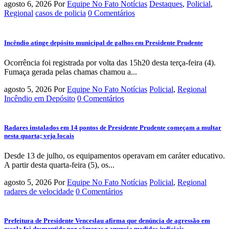
agosto 6, 2026
Por
Equipe No Fato Notícias
Destaques
,
Policial
,
Regional
casos de policia
0 Comentários
Incêndio atinge depósito municipal de galhos em Presidente Prudente
Ocorrência foi registrada por volta das 15h20 desta terça-feira (4).
Fumaça gerada pelas chamas chamou a...
agosto 5, 2026
Por
Equipe No Fato Notícias
Policial
,
Regional
Incêndio em Depósito
0 Comentários
Radares instalados em 14 pontos de Presidente Prudente começam a multar
nesta quarta; veja locais
Desde 13 de julho, os equipamentos operavam em caráter educativo.
A partir desta quarta-feira (5), os...
agosto 5, 2026
Por
Equipe No Fato Notícias
Policial
,
Regional
radares de velocidade
0 Comentários
Prefeitura de Presidente Venceslau afirma que denúncia de agressão em
escola foi desmentida por câmeras e anuncia medidas judiciais