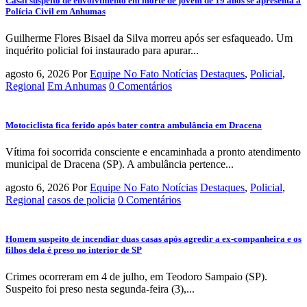
Casal suspeito de envolvimento em morte de jovem de 19 anos se apresenta à
Polícia Civil em Anhumas
Guilherme Flores Bisael da Silva morreu após ser esfaqueado. Um
inquérito policial foi instaurado para apurar...
agosto 6, 2026
Por
Equipe No Fato Notícias
Destaques
,
Policial
,
Regional
Em Anhumas
0 Comentários
Motociclista fica ferido após bater contra ambulância em Dracena
Vítima foi socorrida consciente e encaminhada a pronto atendimento
municipal de Dracena (SP). A ambulância pertence...
agosto 6, 2026
Por
Equipe No Fato Notícias
Destaques
,
Policial
,
Regional
casos de policia
0 Comentários
Homem suspeito de incendiar duas casas após agredir a ex-companheira e os
filhos dela é preso no interior de SP
Crimes ocorreram em 4 de julho, em Teodoro Sampaio (SP).
Suspeito foi preso nesta segunda-feira (3),...