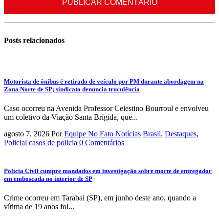
Posts
relacionados
Motorista de ônibus é retirado de veículo por PM durante abordagem na
Zona Norte de SP; sindicato denuncia truculência
Caso ocorreu na Avenida Professor Celestino Bourroul e envolveu
um coletivo da Viação Santa Brígida, que...
agosto 7, 2026
Por
Equipe No Fato Notícias
Brasil
,
Destaques
,
Policial
casos de policia
0 Comentários
Polícia Civil cumpre mandados em investigação sobre morte de entregador
em emboscada no interior de SP
Crime ocorreu em Tarabai (SP), em junho deste ano, quando a
vítima de 19 anos foi...