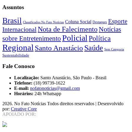
Assuntos
Brasil
Esporte
Coluna Social
Classificados No Fato Notícias
Destaques
Nota de Falecimento
Notícias
Internacional
Policial
Política
sobre Entretenimento
Regional
Saúde
Santo Anastácio
Sem Categoria
Sustentabilidade
Fale Conosco
Localização:
Santo Anastácio, São Paulo - Brasil
Telefone:
(18) 99739-1622
E-mail:
nofatonoticias@gmail.com
Horários:
24h Whatsapp
2026
. No Fato Notícias Todos direitos reservados | Desenvolvido
por:
Creative Core
APOIADO POR: