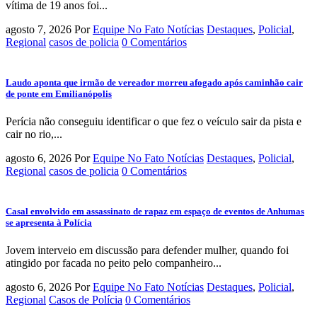
vítima de 19 anos foi...
agosto 7, 2026
Por
Equipe No Fato Notícias
Destaques
,
Policial
,
Regional
casos de policia
0 Comentários
Laudo aponta que irmão de vereador morreu afogado após caminhão cair
de ponte em Emilianópolis
Perícia não conseguiu identificar o que fez o veículo sair da pista e
cair no rio,...
agosto 6, 2026
Por
Equipe No Fato Notícias
Destaques
,
Policial
,
Regional
casos de policia
0 Comentários
Casal envolvido em assassinato de rapaz em espaço de eventos de Anhumas
se apresenta à Polícia
Jovem interveio em discussão para defender mulher, quando foi
atingido por facada no peito pelo companheiro...
agosto 6, 2026
Por
Equipe No Fato Notícias
Destaques
,
Policial
,
Regional
Casos de Polícia
0 Comentários