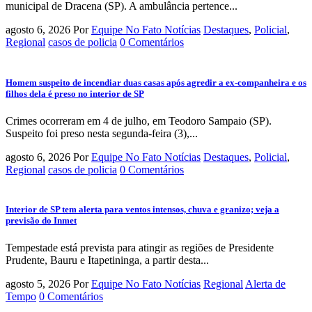
municipal de Dracena (SP). A ambulância pertence...
agosto 6, 2026
Por
Equipe No Fato Notícias
Destaques
,
Policial
,
Regional
casos de policia
0 Comentários
Homem suspeito de incendiar duas casas após agredir a ex-companheira e os
filhos dela é preso no interior de SP
Crimes ocorreram em 4 de julho, em Teodoro Sampaio (SP).
Suspeito foi preso nesta segunda-feira (3),...
agosto 6, 2026
Por
Equipe No Fato Notícias
Destaques
,
Policial
,
Regional
casos de policia
0 Comentários
Interior de SP tem alerta para ventos intensos, chuva e granizo; veja a
previsão do Inmet
Tempestade está prevista para atingir as regiões de Presidente
Prudente, Bauru e Itapetininga, a partir desta...
agosto 5, 2026
Por
Equipe No Fato Notícias
Regional
Alerta de
Tempo
0 Comentários