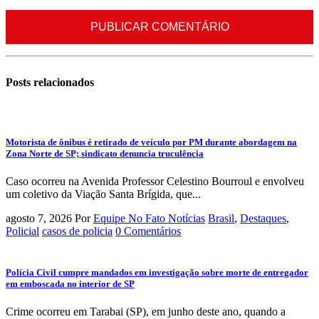
Posts
relacionados
Motorista de ônibus é retirado de veículo por PM durante abordagem na
Zona Norte de SP; sindicato denuncia truculência
Caso ocorreu na Avenida Professor Celestino Bourroul e envolveu
um coletivo da Viação Santa Brígida, que...
agosto 7, 2026
Por
Equipe No Fato Notícias
Brasil
,
Destaques
,
Policial
casos de policia
0 Comentários
Polícia Civil cumpre mandados em investigação sobre morte de entregador
em emboscada no interior de SP
Crime ocorreu em Tarabai (SP), em junho deste ano, quando a