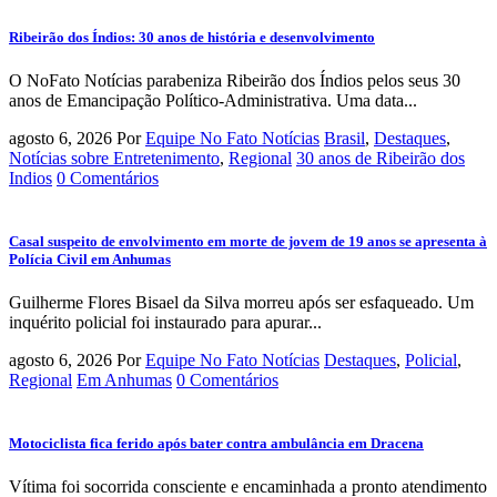
Ribeirão dos Índios: 30 anos de história e desenvolvimento
O NoFato Notícias parabeniza Ribeirão dos Índios pelos seus 30
anos de Emancipação Político-Administrativa. Uma data...
agosto 6, 2026
Por
Equipe No Fato Notícias
Brasil
,
Destaques
,
Notícias sobre Entretenimento
,
Regional
30 anos de Ribeirão dos
Indios
0 Comentários
Casal suspeito de envolvimento em morte de jovem de 19 anos se apresenta à
Polícia Civil em Anhumas
Guilherme Flores Bisael da Silva morreu após ser esfaqueado. Um
inquérito policial foi instaurado para apurar...
agosto 6, 2026
Por
Equipe No Fato Notícias
Destaques
,
Policial
,
Regional
Em Anhumas
0 Comentários
Motociclista fica ferido após bater contra ambulância em Dracena
Vítima foi socorrida consciente e encaminhada a pronto atendimento