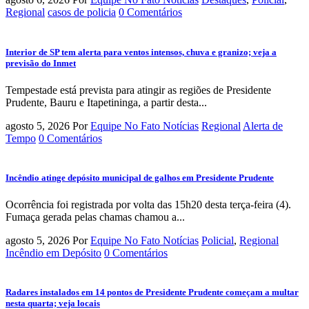
Regional
casos de policia
0 Comentários
Interior de SP tem alerta para ventos intensos, chuva e granizo; veja a
previsão do Inmet
Tempestade está prevista para atingir as regiões de Presidente
Prudente, Bauru e Itapetininga, a partir desta...
agosto 5, 2026
Por
Equipe No Fato Notícias
Regional
Alerta de
Tempo
0 Comentários
Incêndio atinge depósito municipal de galhos em Presidente Prudente
Ocorrência foi registrada por volta das 15h20 desta terça-feira (4).
Fumaça gerada pelas chamas chamou a...
agosto 5, 2026
Por
Equipe No Fato Notícias
Policial
,
Regional
Incêndio em Depósito
0 Comentários
Radares instalados em 14 pontos de Presidente Prudente começam a multar
nesta quarta; veja locais