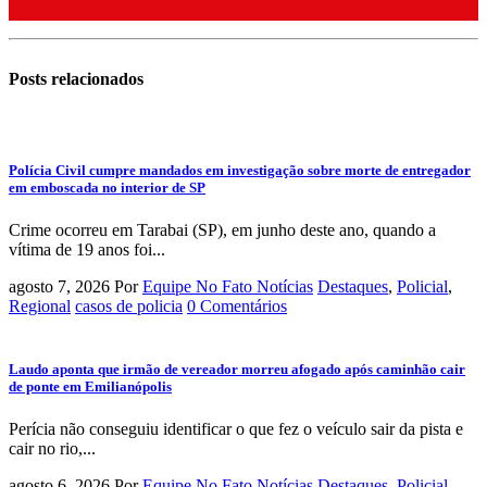
Posts
relacionados
Polícia Civil cumpre mandados em investigação sobre morte de entregador
em emboscada no interior de SP
Crime ocorreu em Tarabai (SP), em junho deste ano, quando a
vítima de 19 anos foi...
agosto 7, 2026
Por
Equipe No Fato Notícias
Destaques
,
Policial
,
Regional
casos de policia
0 Comentários
Laudo aponta que irmão de vereador morreu afogado após caminhão cair
de ponte em Emilianópolis
Perícia não conseguiu identificar o que fez o veículo sair da pista e
cair no rio,...
agosto 6, 2026
Por
Equipe No Fato Notícias
Destaques
,
Policial
,