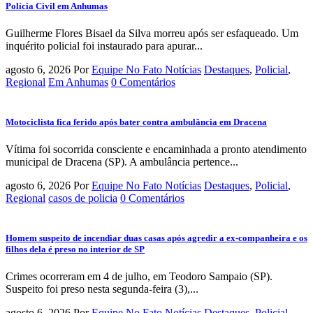
Polícia Civil em Anhumas
Guilherme Flores Bisael da Silva morreu após ser esfaqueado. Um
inquérito policial foi instaurado para apurar...
agosto 6, 2026
Por
Equipe No Fato Notícias
Destaques
,
Policial
,
Regional
Em Anhumas
0 Comentários
Motociclista fica ferido após bater contra ambulância em Dracena
Vítima foi socorrida consciente e encaminhada a pronto atendimento
municipal de Dracena (SP). A ambulância pertence...
agosto 6, 2026
Por
Equipe No Fato Notícias
Destaques
,
Policial
,
Regional
casos de policia
0 Comentários
Homem suspeito de incendiar duas casas após agredir a ex-companheira e os
filhos dela é preso no interior de SP
Crimes ocorreram em 4 de julho, em Teodoro Sampaio (SP).
Suspeito foi preso nesta segunda-feira (3),...
agosto 6, 2026
Por
Equipe No Fato Notícias
Destaques
,
Policial
,