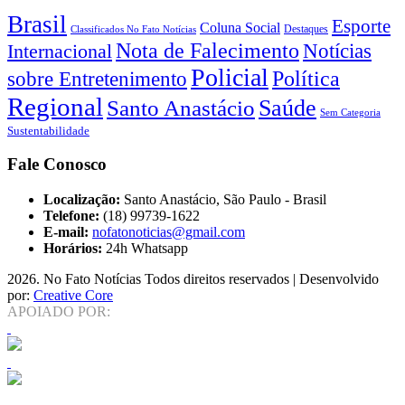
Brasil
Esporte
Coluna Social
Classificados No Fato Notícias
Destaques
Nota de Falecimento
Notícias
Internacional
Policial
Política
sobre Entretenimento
Regional
Saúde
Santo Anastácio
Sem Categoria
Sustentabilidade
Fale Conosco
Localização:
Santo Anastácio, São Paulo - Brasil
Telefone:
(18) 99739-1622
E-mail:
nofatonoticias@gmail.com
Horários:
24h Whatsapp
2026
. No Fato Notícias Todos direitos reservados | Desenvolvido
por:
Creative Core
APOIADO POR: