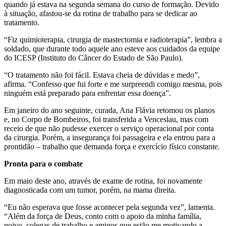
quando já estava na segunda semana do curso de formação. Devido
à situação, afastou-se da rotina de trabalho para se dedicar ao
tratamento.
“Fiz quimioterapia, cirurgia de mastectomia e radioterapia”, lembra a
soldado, que durante todo aquele ano esteve aos cuidados da equipe
do ICESP (Instituto do Câncer do Estado de São Paulo).
“O tratamento não foi fácil. Estava cheia de dúvidas e medo”,
afirma. “Confesso que fui forte e me surpreendi comigo mesma, pois
ninguém está preparado para enfrentar essa doença”.
Em janeiro do ano seguinte, curada, Ana Flávia retomou os planos
e, no Corpo de Bombeiros, foi transferida a Venceslau, mas com
receio de que não pudesse exercer o serviço operacional por conta
da cirurgia. Porém, a insegurança foi passageira e ela entrou para a
prontidão – trabalho que demanda força e exercício físico constante.
Pronta para o combate
Em maio deste ano, através de exame de rotina, foi novamente
diagnosticada com um tumor, porém, na mama direita.
“Eu não esperava que fosse acontecer pela segunda vez”, lamenta.
“Além da força de Deus, conto com o apoio da minha família,
noivo, colegas de trabalho e amigos que estão me motivando a