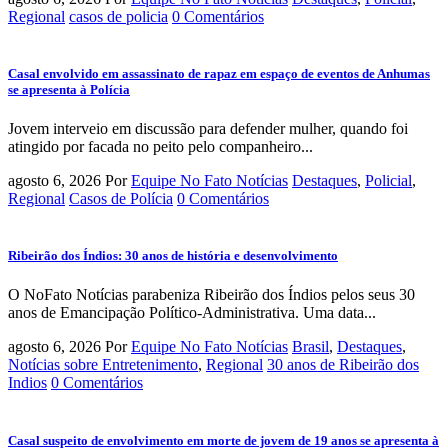
Regional
casos de policia
0 Comentários
Casal envolvido em assassinato de rapaz em espaço de eventos de Anhumas
se apresenta à Polícia
Jovem interveio em discussão para defender mulher, quando foi
atingido por facada no peito pelo companheiro...
agosto 6, 2026
Por
Equipe No Fato Notícias
Destaques
,
Policial
,
Regional
Casos de Polícia
0 Comentários
Ribeirão dos Índios: 30 anos de história e desenvolvimento
O NoFato Notícias parabeniza Ribeirão dos Índios pelos seus 30
anos de Emancipação Político-Administrativa. Uma data...
agosto 6, 2026
Por
Equipe No Fato Notícias
Brasil
,
Destaques
,
Notícias sobre Entretenimento
,
Regional
30 anos de Ribeirão dos
Indios
0 Comentários
Casal suspeito de envolvimento em morte de jovem de 19 anos se apresenta à