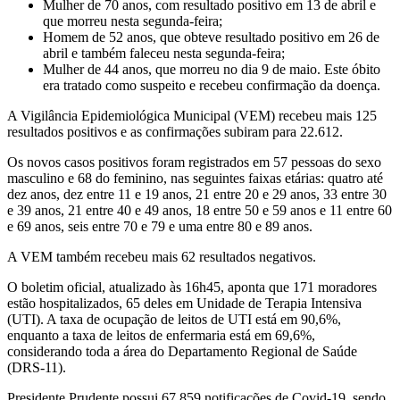
Mulher de 70 anos, com resultado positivo em 13 de abril e
que morreu nesta segunda-feira;
Homem de 52 anos, que obteve resultado positivo em 26 de
abril e também faleceu nesta segunda-feira;
Mulher de 44 anos, que morreu no dia 9 de maio. Este óbito
era tratado como suspeito e recebeu confirmação da doença.
A Vigilância Epidemiológica Municipal (VEM) recebeu mais 125
resultados positivos e as confirmações subiram para 22.612.
Os novos casos positivos foram registrados em 57 pessoas do sexo
masculino e 68 do feminino, nas seguintes faixas etárias: quatro até
dez anos, dez entre 11 e 19 anos, 21 entre 20 e 29 anos, 33 entre 30
e 39 anos, 21 entre 40 e 49 anos, 18 entre 50 e 59 anos e 11 entre 60
e 69 anos, seis entre 70 e 79 e uma entre 80 e 89 anos.
A VEM também recebeu mais 62 resultados negativos.
O boletim oficial, atualizado às 16h45, aponta que 171 moradores
estão hospitalizados, 65 deles em Unidade de Terapia Intensiva
(UTI). A taxa de ocupação de leitos de UTI está em 90,6%,
enquanto a taxa de leitos de enfermaria está em 69,6%,
considerando toda a área do Departamento Regional de Saúde
(DRS-11).
Presidente Prudente possui 67.859 notificações de Covid-19, sendo