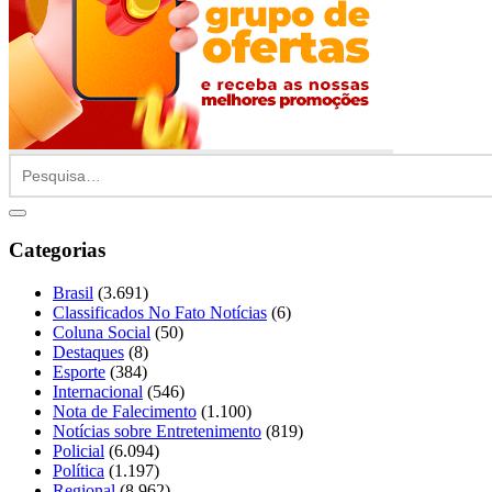
Categorias
Brasil
(3.691)
Classificados No Fato Notícias
(6)
Coluna Social
(50)
Destaques
(8)
Esporte
(384)
Internacional
(546)
Nota de Falecimento
(1.100)
Notícias sobre Entretenimento
(819)
Policial
(6.094)
Política
(1.197)
Regional
(8.962)