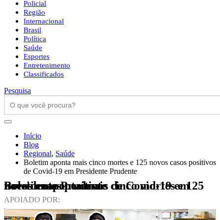
Policial
Região
Internacional
Brasil
Política
Saúde
Esportes
Entretenimento
Classificados
Pesquisa
Início
Blog
Regional
,
Saúde
Boletim aponta mais cinco mortes e 125 novos casos positivos
de Covid-19 em Presidente Prudente
Boletim aponta mais cinco mortes e 125 novos casos positivos de Covid-19 em Presidente Prudente
APOIADO POR: