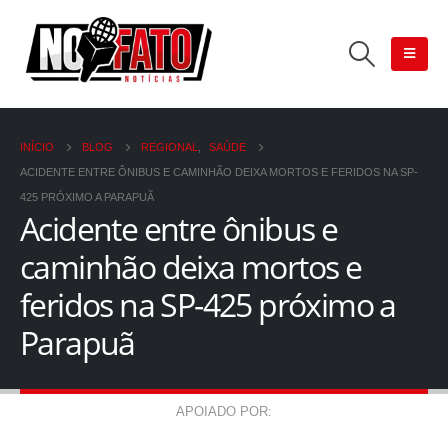
INÍCIO
BLOG
REGIONAL
,
SAÚDE
ACIDENTE ENTRE ÔNIBUS E CAMINHÃO DEIXA MORTOS E FERIDOS NA SP-
425 PRÓXIMO A PARAPUÃ
Acidente entre ônibus e
caminhão deixa mortos e
feridos na SP-425 próximo a
Parapuã
APOIADO POR: