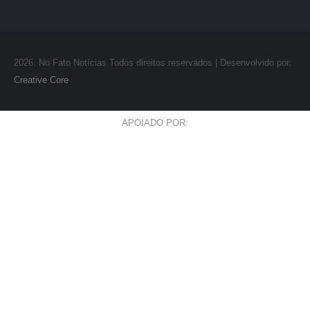
2026
. No Fato Notícias Todos direitos reservados | Desenvolvido por:
Creative Core
APOIADO POR: