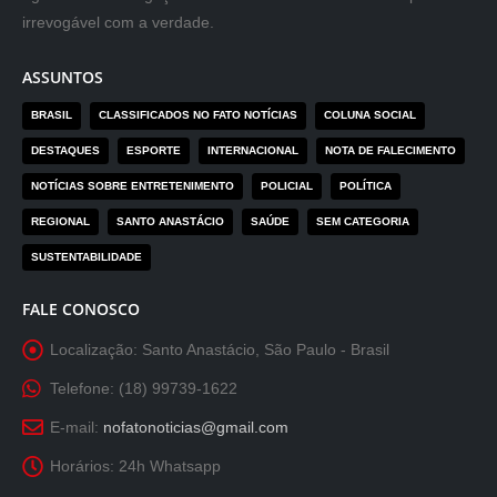
irrevogável com a verdade.
ASSUNTOS
BRASIL
CLASSIFICADOS NO FATO NOTÍCIAS
COLUNA SOCIAL
DESTAQUES
ESPORTE
INTERNACIONAL
NOTA DE FALECIMENTO
NOTÍCIAS SOBRE ENTRETENIMENTO
POLICIAL
POLÍTICA
REGIONAL
SANTO ANASTÁCIO
SAÚDE
SEM CATEGORIA
SUSTENTABILIDADE
FALE CONOSCO
Localização:
Santo Anastácio, São Paulo - Brasil
Telefone:
(18) 99739-1622
E-mail:
nofatonoticias@gmail.com
Horários:
24h Whatsapp