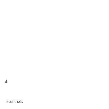
Compromisso com a Verdade
SOBRE NÓS