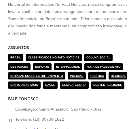
No portal de informações No Fato Notícias, nosso compromisso é
levar a você, leitor, detalhes abrangentes sobre o que ocorre em
Santo Anastácio, no Brasil e no mundo. Priorizamos a agilidade n
divulgação dos fatos e mantemos um compromisso irrevogável c
a verdade.
ASSUNTOS
BRASIL
CLASSIFICADOS NO FATO NOTÍCIAS
COLUNA SOCIAL
DESTAQUES
ESPORTE
INTERNACIONAL
NOTA DE FALECIMENTO
NOTÍCIAS SOBRE ENTRETENIMENTO
POLICIAL
POLÍTICA
REGIONAL
SANTO ANASTÁCIO
SAÚDE
SEM CATEGORIA
SUSTENTABILIDADE
FALE CONOSCO
Localização:
Santo Anastácio, São Paulo - Brasil
Telefone:
(18) 99739-1622