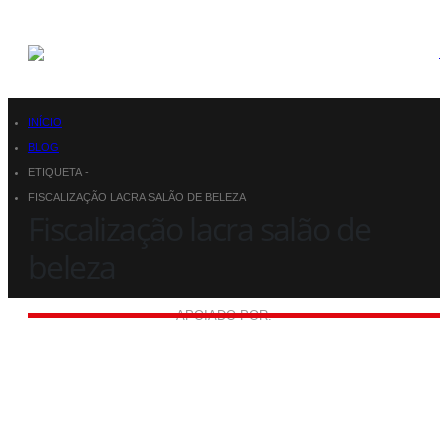
INÍCIO
BLOG
ETIQUETA -
FISCALIZAÇÃO LACRA SALÃO DE BELEZA
Fiscalização lacra salão de
beleza
APOIADO POR: