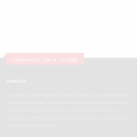
Compromisso com a Verdade
SOBRE NÓS
No portal de informações No Fato Notícias, nosso compromisso
é levar a você, leitor, detalhes abrangentes sobre o que ocorre
em Santo Anastácio, no Brasil e no mundo. Priorizamos a
agilidade na divulgação dos fatos e mantemos um compromisso
irrevogável com a verdade.