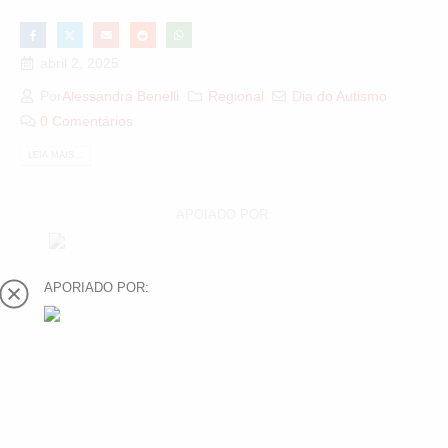
abril 2, 2025
Por
Alessandra Benelli
Regional
Dia do Autismo
0 Comentários
LEIA MAIS...
APOIADO POR:
APORIADO POR: