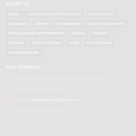
ASSUNTOS
BRASIL
CLASSIFICADOS NO FATO NOTÍCIAS
COLUNA SOCIAL
DESTAQUES
ESPORTE
INTERNACIONAL
NOTA DE FALECIMENTO
NOTÍCIAS SOBRE ENTRETENIMENTO
POLICIAL
POLÍTICA
REGIONAL
SANTO ANASTÁCIO
SAÚDE
SEM CATEGORIA
SUSTENTABILIDADE
FALE CONOSCO
Localização:
Santo Anastácio, São Paulo - Brasil
Telefone:
(18) 99739-1622
E-mail:
nofatonoticias@gmail.com
Horários:
24h Whatsapp