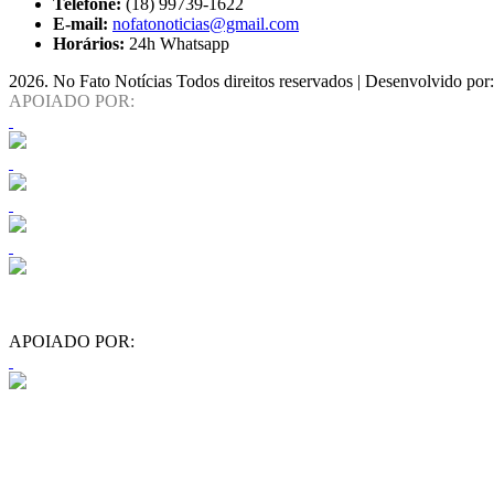
Telefone:
(18) 99739-1622
E-mail:
nofatonoticias@gmail.com
Horários:
24h Whatsapp
2026
. No Fato Notícias Todos direitos reservados | Desenvolvido por
APOIADO POR:
APOIADO POR: