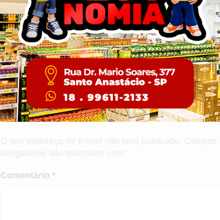
Por
Alessandra Benelli
Brasil
Vacinação contra o Cov
0 Comentários
Compartilhe esta publicação
ixe um comentário
O seu endereço de e-mail não será publicado.
Campos
obrigatórios são marcados com
*
Comentário
*