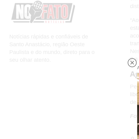
dis
“Ao
est
aco
Notícias rápidas e confiáveis de
tra
Santo Anastácio, região Oeste
Nes
Paulista e do mundo, direto para o
2 a
seu olhar atento.
Ag
Pel
lib
de 
Fon