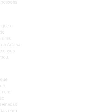
s pessoas
 que o
nde
e uma
do a Anvisa
ue casos
rmou.
 que
 de
em das
se
treinadas
adas para