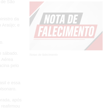
l de São
inistro da
 Araújo; e
o.
de sábado.
Notas de falecimento
a Aérea
acina pelo
asil e essa
lsonaro.
orada, após
 reafirmou