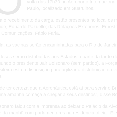
O
volta das 17h30 no Aeroporto Internaciona
Paulo, localizado em Guarulhos.
a o recebimento da carga, estão presentes no local os m
de, Eduardo Pazuello; das Relações Exteriores, Ernesto
 Comunicações, Fábio Faria.
lá, as vacinas serão encaminhadas para o Rio de Janeir
doses serão distribuídas aos Estados a partir da tarde 
undo o presidente Jair Bolsonaro (sem partido), a Forç
sileira está à disposição para agilizar a distribuição da v
s.
de ter certeza que a Aeronáutica está aí para servir o Br
ina amanhã começa a chegar a seus destinos”, disse Bo
sonaro falou com a imprensa ao deixar o Palácio da Alv
é da manhã com parlamentares na residência oficial. Ele