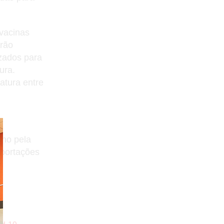
 vacinas
erão
izados para
ura.
atura entre
ano pela
xportações