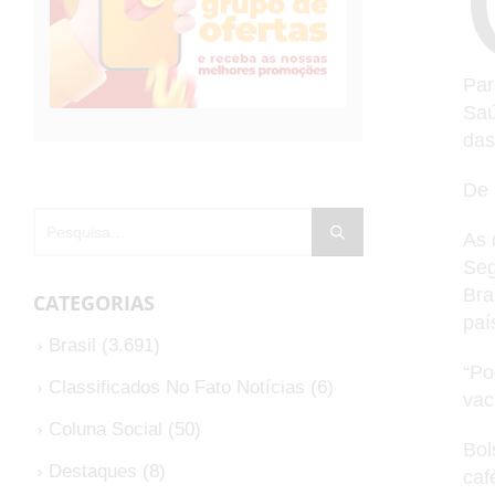
Par
Saú
das
De 
As 
Seg
Bra
CATEGORIAS
paí
Brasil
(3.691)
“Po
Classificados No Fato Notícias
(6)
vac
Coluna Social
(50)
Bol
Destaques
(8)
caf