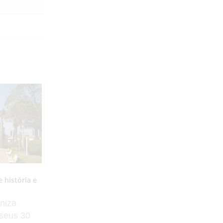
TCESP atualiza lista de entidades
impedidas de receber recursos públicos;
Presidente Bernardes, Santo Anastácio,
Piquerobi e Venceslau não têm registros
O Tribunal de Contas do Estado de
São Paulo (TCESP) publicou uma
nova atualização da relação...
 história e
agosto 4, 2026
niza
Por
Equipe No Fato Notícias
 seus 30