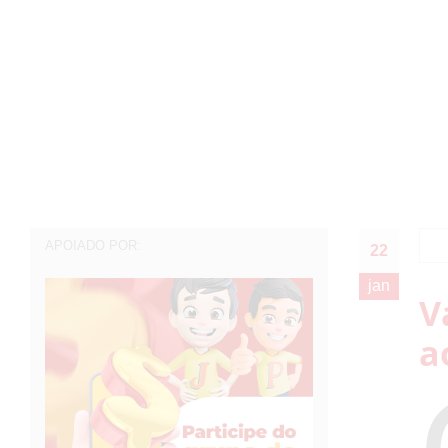
APOIADO POR:
22
jan
V
a