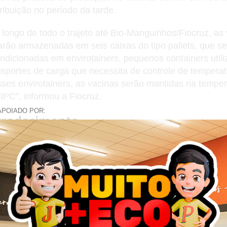
tribuição no período da tarde.
 longo de todo o trajeto até Bio-Manguinhos/Fiocruz, as
arão armazenadas em seis caixas do tipo pallets, que s
ndicionadas em envirotainers, pequenos containers util
nsportes de carga que necessita de controle de temperat
ses envirotainers, as vacinas serão mantidas na temper
 8ºC”, informou a Fiocruz.
APOIADO POR:
radecimento
as redes sociais, o presidente agradeceu o ministro indi
eração das vacinas. “Obrigado por nos auxiliar com as e
vacinas da Índia para o Brasil”, diz a publicação.
te Imparcial.