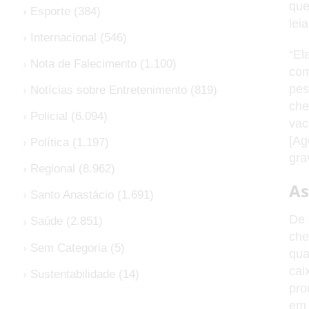
que
Esporte
(384)
lei
Internacional
(546)
“El
Nota de Falecimento
(1.100)
com
pes
Notícias sobre Entretenimento
(819)
che
Policial
(6.094)
vac
[Ag
Política
(1.197)
gra
Regional
(8.962)
As
Santo Anastácio
(1.691)
De 
Saúde
(2.851)
che
Sem Categoria
(5)
qua
cai
Sustentabilidade
(14)
pro
em 