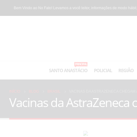
Bem Vindo ao No Fato! Levamos a você leitor, informações de modo hábil,
PRINCIPAL
SANTO ANASTÁCIO
POLICIAL
REGIÃO
INÍCIO
BLOG
BRASIL
VACINAS DA ASTRAZENECA CHEGAM 
Vacinas da AstraZeneca 