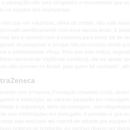
 a vacinação não será obrigatória e recomendou que a
am os estudos dos imunizantes.
a tem que ser voluntária, afinal de contas, não está nada
provado cientificamente com essa vacina ainda. E peço
soal leia o contrato com a empresa para tomar pé de o
garam as pesquisas e porque não se concluiu ainda qu
ina é perfeitamente eficaz. Pelo que tudo indica, segun
ência Nacional de Vigilância Sanitária], ela vai ajudar q
ves não ocorram no Brasil, para quem for vacinado”, afi
traZeneca
acordo com a Fiocruz (Fundação Oswaldo Cruz), assim
garem à instituição, as vacinas passarão por checagem
lidade e segurança, além de rotulagem, com etiquetag
xas com informações em português. A previsão é que es
cesso seja realizado até manhã de sábado por equipes 
boas práticas de produção. As vacinas devem ser liber