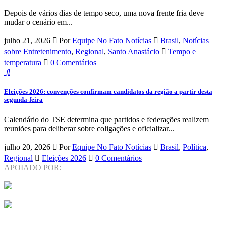
Depois de vários dias de tempo seco, uma nova frente fria deve
mudar o cenário em...
julho 21, 2026
Por
Equipe No Fato Notícias
Brasil
,
Notícias
sobre Entretenimento
,
Regional
,
Santo Anastácio
Tempo e
temperatura
0 Comentários
Eleições 2026: convenções confirmam candidatos da região a partir desta
segunda-feira
Calendário do TSE determina que partidos e federações realizem
reuniões para deliberar sobre coligações e oficializar...
julho 20, 2026
Por
Equipe No Fato Notícias
Brasil
,
Política
,
Regional
Eleições 2026
0 Comentários
APOIADO POR: