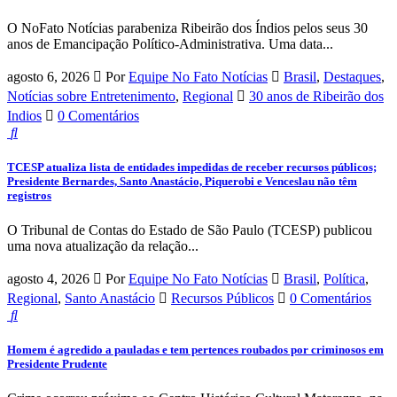
O NoFato Notícias parabeniza Ribeirão dos Índios pelos seus 30
anos de Emancipação Político-Administrativa. Uma data...
agosto 6, 2026
Por
Equipe No Fato Notícias
Brasil
,
Destaques
,
Notícias sobre Entretenimento
,
Regional
30 anos de Ribeirão dos
Indios
0 Comentários
TCESP atualiza lista de entidades impedidas de receber recursos públicos;
Presidente Bernardes, Santo Anastácio, Piquerobi e Venceslau não têm
registros
O Tribunal de Contas do Estado de São Paulo (TCESP) publicou
uma nova atualização da relação...
agosto 4, 2026
Por
Equipe No Fato Notícias
Brasil
,
Política
,
Regional
,
Santo Anastácio
Recursos Públicos
0 Comentários
Homem é agredido a pauladas e tem pertences roubados por criminosos em
Presidente Prudente