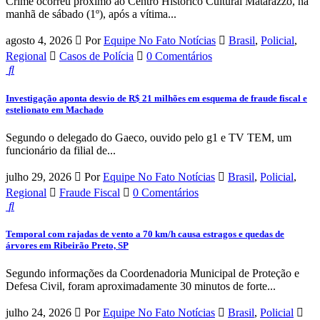
Crime ocorreu próximo ao Centro Histórico Cultural Matarazzo, na
manhã de sábado (1º), após a vítima...
agosto 4, 2026
Por
Equipe No Fato Notícias
Brasil
,
Policial
,
Regional
Casos de Polícia
0 Comentários
Investigação aponta desvio de R$ 21 milhões em esquema de fraude fiscal e
estelionato em Machado
Segundo o delegado do Gaeco, ouvido pelo g1 e TV TEM, um
funcionário da filial de...
julho 29, 2026
Por
Equipe No Fato Notícias
Brasil
,
Policial
,
Regional
Fraude Fiscal
0 Comentários
Temporal com rajadas de vento a 70 km/h causa estragos e quedas de
árvores em Ribeirão Preto, SP
Segundo informações da Coordenadoria Municipal de Proteção e
Defesa Civil, foram aproximadamente 30 minutos de forte...
julho 24, 2026
Por
Equipe No Fato Notícias
Brasil
,
Policial