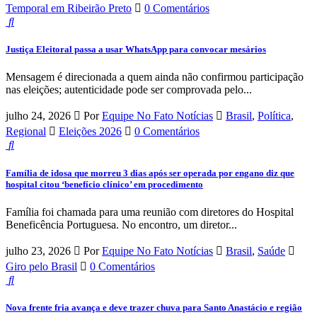
Temporal em Ribeirão Preto
0 Comentários
Justiça Eleitoral passa a usar WhatsApp para convocar mesários
Mensagem é direcionada a quem ainda não confirmou participação
nas eleições; autenticidade pode ser comprovada pelo...
julho 24, 2026
Por
Equipe No Fato Notícias
Brasil
,
Política
,
Regional
Eleições 2026
0 Comentários
Família de idosa que morreu 3 dias após ser operada por engano diz que
hospital citou ‘benefício clínico’ em procedimento
Família foi chamada para uma reunião com diretores do Hospital
Beneficência Portuguesa. No encontro, um diretor...
julho 23, 2026
Por
Equipe No Fato Notícias
Brasil
,
Saúde
Giro pelo Brasil
0 Comentários
Nova frente fria avança e deve trazer chuva para Santo Anastácio e região