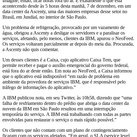
Imagine, então, ficar horas fora do ar. É exatamente o que está
acontecendo desde às 5 horas desta manhã, 7 de dezembro, em um
data center da Ascenty, uma das maiores empresas desse setor no
Brasil, em Jundiaí, no interior de São Paulo.
Um problema de refrigeração, provocado por um vazamento de
água, obrigou a Ascenty a desligar os servidores e a paralisar os
serviços, afetando, pelo menos, clientes da IBM, apurou o NeoFeed.
Os serviços voltaram parcialmente ar depois do meia dia. Procurada,
a Ascenty não quis comentar.
Um desses clientes é a Caixa, cujo aplicativo Caixa Tem, que
permite receber e pagar o auxílio emergencial do governo federal,
está fora do ar deste então. Em nota ao NeoFeed, a Caixa informou
que o aplicativo está indisponível “em razão de problema em
ambiente da provedora de serviços IBM, que é responsável pelo
tráfego de informações do aplicativo.”
A IBM publicou nota, em seu Twitter, às 10h58, dizendo que “uma
falha de resfriamento dentro do prédio que abriga o data center da
nuvem da IBM em São Paulo resultou em uma interrupção
temporária do serviço. A IBM está trabalhando com todas as partes
envolvidas para restaurar o serviço o mais rápido possível.”
Os clientes que não contam com um plano de contingenciamento
ficaram com os serviços afetados. “Em geral, o SLA (service level