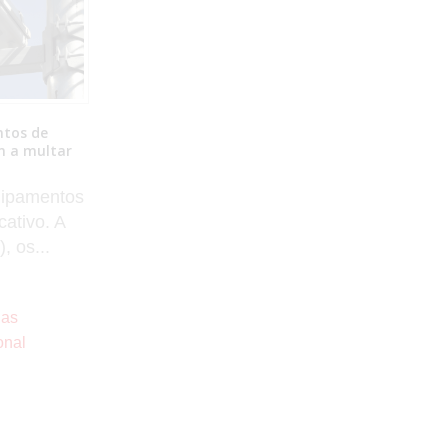
ades
Prefeitura de Presidente Venceslau afirma
 públicos;
que denúncia de agressão em escola foi
Anastácio,
desmentida por câmeras e anuncia
m registros
medidas judiciais
Estado de
Uma denúncia publicada nas redes
cou uma
sociais mobilizou moradores de
o...
Presidente Venceslau nos últimos
dias após uma...
ias
agosto 4, 2026
Santo
Por
Equipe No Fato Notícias
Policial
,
Política
,
Regional
Falsa Informação
0 Comentários