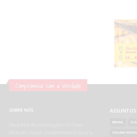
Compromisso com a Verdade
SOBRE NÓS
ASSUNTOS
BRASIL
CLA
No portal de informações No Fato