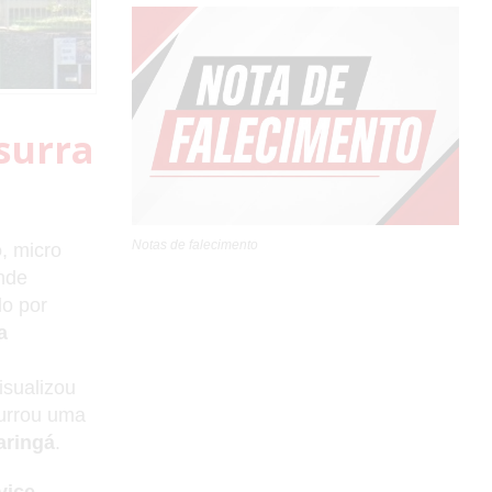
surra
Notas de falecimento
o
, micro
nde
do por
a
sualizou
surrou uma
aringá
.
vice-