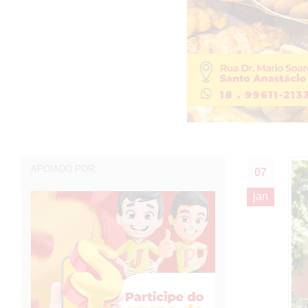
APOIADO POR:
07
jan