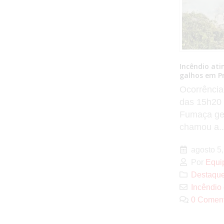
Incêndio atinge depósito municipal de
Radares ins
galhos em Presidente Prudente
Presidente 
nesta quarta
Ocorrência foi registrada por volta
Desde 13 d
das 15h20 desta terça-feira (4).
operavam e
Fumaça gerada pelas chamas
partir desta
chamou a...
agosto 5,
agosto 5, 2026
Por
Equi
Por
Equipe No Fato Notícias
Destaqu
Destaques
,
Policial
,
Regional
radares 
Incêndio em Depósito
0 Coment
0 Comentários