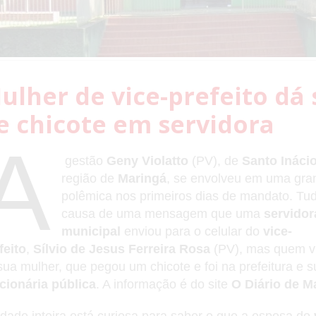
ulher de vice-prefeito dá 
e chicote em servidora
A
gestão
Geny Violatto
(PV), de
Santo Ináci
região de
Maringá
, se envolveu em uma gra
polêmica nos primeiros dias de mandato. Tu
causa de uma mensagem que uma
servidor
municipal
enviou para o celular do
vice-
feito
,
Sílvio de Jesus Ferreira Rosa
(PV), mas quem vi
 sua mulher, que pegou um chicote e foi na prefeitura e 
cionária pública
. A informação é do site
O Diário de M
idade inteira está curiosa para saber o que a esposa do