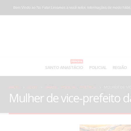
Bem Vindo ao No Fato! Levamos a você leitor, informações de modo hábil,
PRINCIPAL
SANTO ANASTÁCIO
POLICIAL
REGIÃO
INÍCIO
BLOG
BRASIL
,
POLICIAL
,
POLÍTICA
MULHER DE VI
Mulher de vice-prefeito d