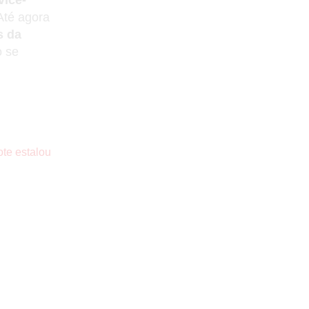
 Até agora
s da
o se
ote estalou