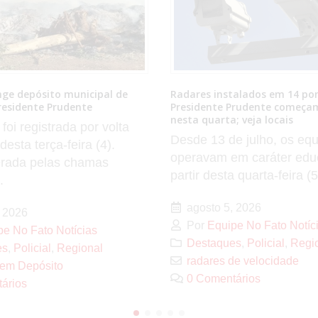
talados em 14 pontos de
TCESP atualiza lista de entid
Prudente começam a multar
impedidas de receber recursos
; veja locais
Presidente Bernardes, Santo 
Piquerobi e Venceslau não tê
e julho, os equipamentos
O Tribunal de Contas do 
m caráter educativo. A
São Paulo (TCESP) publi
 quarta-feira (5), os...
nova atualização da relaçã
 2026
agosto 4, 2026
pe No Fato Notícias
Por
Equipe No Fato Notíc
es
,
Policial
,
Regional
Brasil
,
Política
,
Regional
,
de velocidade
Anastácio
ários
Recursos Públicos
0 Comentários