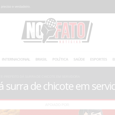
 preciso e verdadeiro.
INTERNACIONAL
BRASIL
POLÍTICA
SAÚDE
ESPORTES
E
CE-PREFEITO DÁ SURRA DE CHICOTE EM SERVIDORA
á surra de chicote em servi
APOIADO POR: