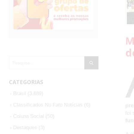
M
d
CATEGORIAS
Brasil
(3.689)
Classificados No Fato Notícias
(6)
pre
foi
Coluna Social
(50)
fun
Destaques
(3)
A c