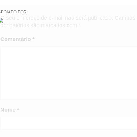
APOIADO POR:
O seu endereço de e-mail não será publicado.
Campos
obrigatórios são marcados com
*
Comentário
*
Nome
*