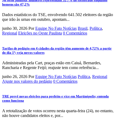
No oeste paulista, mulheres representam 52,7% do eleitorado enquanto
homens são 47,2%
Dados estatísticos do TSE, envolvendo 641.502 eleitores da região
que irão às urnas em outubro, apontam...
junho 30, 2026
Por
Equipe No Fato Notícias
Brasil
,
Política
,
Regional
Eleições no Oeste Paulista
0 Comentários
Tarifas de pedágio em 4 cidades da região têm aumento de 4,72% a partir
do dia 1º; veja novos valores
Administradas pela Cart, praças estão em Caiuá, Bernardes,
Rancharia e Regente Feijó; reajuste tem como referência...
junho 26, 2026
Por
Equipe No Fato Notícias
Política
,
Regional
Ajuste nos valores do pedágio
0 Comentários
TRE prevê novas eleições para prefeito e vice em Martinópolis; entenda
como funciona
A retotalização de votos ocorreu nesta quarta-feira (24), no entanto,
não houve candidatos eleitos e, por...