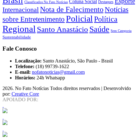
Brasil
Esporte
Coluna Social
Classificados No Fato Notícias
Destaques
Nota de Falecimento
Notícias
Internacional
Policial
Política
sobre Entretenimento
Regional
Saúde
Santo Anastácio
Sem Categoria
Sustentabilidade
Fale Conosco
Localização:
Santo Anastácio, São Paulo - Brasil
Telefone:
(18) 99739-1622
E-mail:
nofatonoticias@gmail.com
Horários:
24h Whatsapp
2026
. No Fato Notícias Todos direitos reservados | Desenvolvido
por:
Creative Core
APOIADO POR: