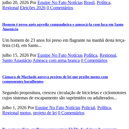
julho 20, 2026
Por
Equipe No Fato Notícias
Brasil
,
Política
,
Regional
Eleições 2026
0 Comentários
Homem é preso após agredir companheira e ameaçá-la com faca em Santo
Anastácio
Um homem de 23 anos foi preso em flagrante na manhã desta terça-
feira (14), em Santo...
julho 15, 2026
Por
Equipe No Fato Notícias
Política
,
Regional
,
Santo Anastácio
Ameaça com arma branca
0 Comentários
Câmara de Machado aprova projeto de lei que proíbe motos com
componentes barulhentos
Segundo propositura, cresceu circulação de bicicletas e ciclomotores
cujos sistemas de escapamento são suprimidos ou adulterados...
julho 1, 2026
Por
Equipe No Fato Notícias
Policial
,
Política
,
Regional
motos
,
projeto de lei
0 Comentários