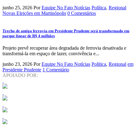
junho 25, 2026
Por
Equipe No Fato Notícias
Política
,
Regional
Novas Eleições em Martinópolis
0 Comentários
Trecho de antiga ferrovia em Presidente Prudente será transformado em
parque linear de R$ 4 milhões
Projeto prevê recuperar área degradada de ferrovia desativada e
transformá-la em espaço de lazer, convivência e...
junho 23, 2026
Por
Equipe No Fato Notícias
Política
,
Regional
em
Presidente Prudente
1 Comentário
APOIADO POR: