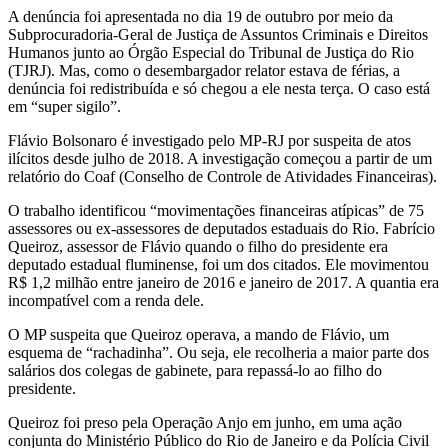
A denúncia foi apresentada no dia 19 de outubro por meio da
Subprocuradoria-Geral de Justiça de Assuntos Criminais e Direitos
Humanos junto ao Órgão Especial do Tribunal de Justiça do Rio
(TJRJ). Mas, como o desembargador relator estava de férias, a
denúncia foi redistribuída e só chegou a ele nesta terça. O caso está
em “super sigilo”.
Flávio Bolsonaro é investigado pelo MP-RJ por suspeita de atos
ilícitos desde julho de 2018. A investigação começou a partir de um
relatório do Coaf (Conselho de Controle de Atividades Financeiras).
O trabalho identificou “movimentações financeiras atípicas” de 75
assessores ou ex-assessores de deputados estaduais do Rio. Fabrício
Queiroz, assessor de Flávio quando o filho do presidente era
deputado estadual fluminense, foi um dos citados. Ele movimentou
R$ 1,2 milhão entre janeiro de 2016 e janeiro de 2017. A quantia era
incompatível com a renda dele.
O MP suspeita que Queiroz operava, a mando de Flávio, um
esquema de “rachadinha”. Ou seja, ele recolheria a maior parte dos
salários dos colegas de gabinete, para repassá-lo ao filho do
presidente.
Queiroz foi preso pela Operação Anjo em junho, em uma ação
conjunta do Ministério Público do Rio de Janeiro e da Polícia Civil