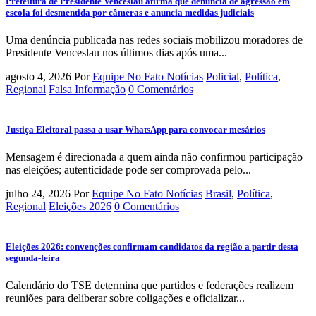
Prefeitura de Presidente Venceslau afirma que denúncia de agressão em
escola foi desmentida por câmeras e anuncia medidas judiciais
Uma denúncia publicada nas redes sociais mobilizou moradores de
Presidente Venceslau nos últimos dias após uma...
agosto 4, 2026
Por
Equipe No Fato Notícias
Policial
,
Política
,
Regional
Falsa Informação
0 Comentários
Justiça Eleitoral passa a usar WhatsApp para convocar mesários
Mensagem é direcionada a quem ainda não confirmou participação
nas eleições; autenticidade pode ser comprovada pelo...
julho 24, 2026
Por
Equipe No Fato Notícias
Brasil
,
Política
,
Regional
Eleições 2026
0 Comentários
Eleições 2026: convenções confirmam candidatos da região a partir desta
segunda-feira
Calendário do TSE determina que partidos e federações realizem
reuniões para deliberar sobre coligações e oficializar...