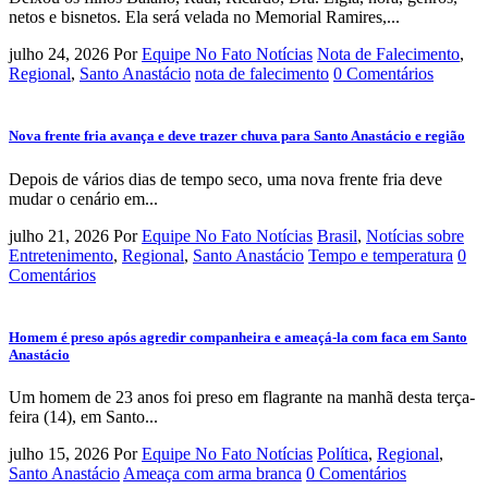
netos e bisnetos. Ela será velada no Memorial Ramires,...
julho 24, 2026
Por
Equipe No Fato Notícias
Nota de Falecimento
,
Regional
,
Santo Anastácio
nota de falecimento
0 Comentários
Nova frente fria avança e deve trazer chuva para Santo Anastácio e região
Depois de vários dias de tempo seco, uma nova frente fria deve
mudar o cenário em...
julho 21, 2026
Por
Equipe No Fato Notícias
Brasil
,
Notícias sobre
Entretenimento
,
Regional
,
Santo Anastácio
Tempo e temperatura
0
Comentários
Homem é preso após agredir companheira e ameaçá-la com faca em Santo
Anastácio
Um homem de 23 anos foi preso em flagrante na manhã desta terça-
feira (14), em Santo...
julho 15, 2026
Por
Equipe No Fato Notícias
Política
,
Regional
,
Santo Anastácio
Ameaça com arma branca
0 Comentários