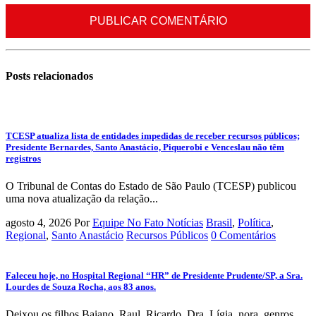
Posts
relacionados
TCESP atualiza lista de entidades impedidas de receber recursos públicos;
Presidente Bernardes, Santo Anastácio, Piquerobi e Venceslau não têm
registros
O Tribunal de Contas do Estado de São Paulo (TCESP) publicou
uma nova atualização da relação...
agosto 4, 2026
Por
Equipe No Fato Notícias
Brasil
,
Política
,
Regional
,
Santo Anastácio
Recursos Públicos
0 Comentários
Faleceu hoje, no Hospital Regional “HR” de Presidente Prudente/SP, a Sra.
Lourdes de Souza Rocha, aos 83 anos.
Deixou os filhos Baiano, Raul, Ricardo, Dra. Lígia, nora, genros,