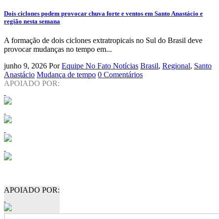
Dois ciclones podem provocar chuva forte e ventos em Santo Anastácio e
região nesta semana
A formação de dois ciclones extratropicais no Sul do Brasil deve
provocar mudanças no tempo em...
junho 9, 2026
Por
Equipe No Fato Notícias
Brasil
,
Regional
,
Santo
Anastácio
Mudança de tempo
0 Comentários
APOIADO POR:
APOIADO POR: