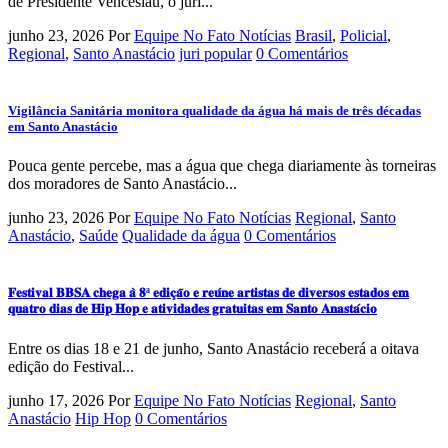
de Presidente Venceslau, o júri...
junho 23, 2026
Por
Equipe No Fato Notícias
Brasil
,
Policial
,
Regional
,
Santo Anastácio
juri popular
0 Comentários
Vigilância Sanitária monitora qualidade da água há mais de três décadas
em Santo Anastácio
Pouca gente percebe, mas a água que chega diariamente às torneiras
dos moradores de Santo Anastácio...
junho 23, 2026
Por
Equipe No Fato Notícias
Regional
,
Santo
Anastácio
,
Saúde
Qualidade da água
0 Comentários
𝐅𝐞𝐬𝐭𝐢𝐯𝐚𝐥 𝐁𝐁𝐒𝐀 𝐜𝐡𝐞𝐠𝐚 𝐚̀ 𝟖ª 𝐞𝐝𝐢𝐜̧𝐚̃𝐨 𝐞 𝐫𝐞𝐮́𝐧𝐞 𝐚𝐫𝐭𝐢𝐬𝐭𝐚𝐬 𝐝𝐞 𝐝𝐢𝐯𝐞𝐫𝐬𝐨𝐬 𝐞𝐬𝐭𝐚𝐝𝐨𝐬 𝐞𝐦
𝐪𝐮𝐚𝐭𝐫𝐨 𝐝𝐢𝐚𝐬 𝐝𝐞 𝐇𝐢𝐩 𝐇𝐨𝐩 𝐞 𝐚𝐭𝐢𝐯𝐢𝐝𝐚𝐝𝐞𝐬 𝐠𝐫𝐚𝐭𝐮𝐢𝐭𝐚𝐬 𝐞𝐦 𝐒𝐚𝐧𝐭𝐨 𝐀𝐧𝐚𝐬𝐭𝐚́𝐜𝐢𝐨
Entre os dias 18 e 21 de junho, Santo Anastácio receberá a oitava
edição do Festival...
junho 17, 2026
Por
Equipe No Fato Notícias
Regional
,
Santo
Anastácio
Hip Hop
0 Comentários