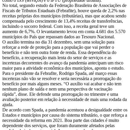
como o ISS (serviços) e o IPTU (propriedade urbana).
No total, segundo estudo da Federação Brasileira de Associações de
Fiscais de Tributos Estaduais (Febrafite), houve queda de 2,2% nas
receitas próprias dos municípios (tributárias), mas que acabou sendo
compensada pelo crescimento de 13,4% receitas de transferências,
incluindo o socorro federal. Com isso, a receita geral teve um
aumento de 6,7%. O levantamento levou em conta 4.681 dos 5.570
municípios do País que repassam dados ao Tesouro Nacional.
O auxílio termina no dia 31 dezembro, sem uma solução para
reforçar a rede de proteção para a população que vai perder o
benefício e não tem outra fonte de renda. Essa dependência do
benefício, a recuperação mais lenta do setor de serviços e as
incertezas decorrentes do avanço da pandemia antecipam um risco
maior para a atividade econômica dos municípios, aponta o estudo.
Para o presidente da Febrafite, Rodrigo Spada, até março essas
incertezas não vão se resolver e seria necessária a prorrogação do
benefício por mais alguns meses. “O auxílio vai acabar e não tem
nenhum plano de saída e nem uma perspectiva de vacinação
rápida”, disse. Ele defende uma prorrogação no trimestre e uma
avaliação posterior em relação à necessidade de mais uma rodada da
ajuda.
De acordo com Spada, a pandemia acentuou a desigualdade entre os
Estados e municípios por causa do sistema tributário, o que reforça a
necessidade da reforma em 2021. Boa parte das cidades é muito
dependente dos serviços, que foram duramente afetados pelas