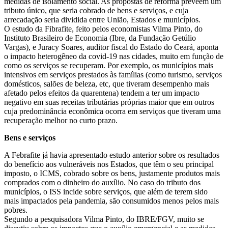
medidas de isolamento social. As propostas de reforma preveem um
tributo único, que seria cobrado de bens e serviços, e cuja
arrecadação seria dividida entre União, Estados e municípios.
O estudo da Fibrafite, feito pelos economistas Vilma Pinto, do
Instituto Brasileiro de Economia (Ibre, da Fundação Getúlio
Vargas), e Juracy Soares, auditor fiscal do Estado do Ceará, aponta
o impacto heterogêneo da covid-19 nas cidades, muito em função de
como os serviços se recuperam. Por exemplo, os municípios mais
intensivos em serviços prestados às famílias (como turismo, serviços
domésticos, salões de beleza, etc, que tiveram desempenho mais
afetado pelos efeitos da quarentena) tendem a ter um impacto
negativo em suas receitas tributárias próprias maior que em outros
cuja predominância econômica ocorra em serviços que tiveram uma
recuperação melhor no curto prazo.
Bens e serviços
A Febrafite já havia apresentado estudo anterior sobre os resultados
do benefício aos vulneráveis nos Estados, que têm o seu principal
imposto, o ICMS, cobrado sobre os bens, justamente produtos mais
comprados com o dinheiro do auxílio. No caso do tributo dos
municípios, o ISS incide sobre serviços, que além de terem sido
mais impactados pela pandemia, são consumidos menos pelos mais
pobres.
Segundo a pesquisadora Vilma Pinto, do IBRE/FGV, muito se