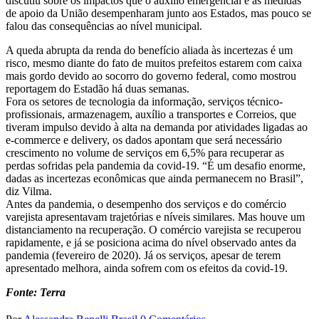
discutiu sobre os impactos que o auxílio emergencial e as medidas
de apoio da União desempenharam junto aos Estados, mas pouco se
falou das consequências ao nível municipal.
A queda abrupta da renda do benefício aliada às incertezas é um
risco, mesmo diante do fato de muitos prefeitos estarem com caixa
mais gordo devido ao socorro do governo federal, como mostrou
reportagem do Estadão há duas semanas.
Fora os setores de tecnologia da informação, serviços técnico-
profissionais, armazenagem, auxílio a transportes e Correios, que
tiveram impulso devido à alta na demanda por atividades ligadas ao
e-commerce e delivery, os dados apontam que será necessário
crescimento no volume de serviços em 6,5% para recuperar as
perdas sofridas pela pandemia da covid-19. “É um desafio enorme,
dadas as incertezas econômicas que ainda permanecem no Brasil”,
diz Vilma.
Antes da pandemia, o desempenho dos serviços e do comércio
varejista apresentavam trajetórias e níveis similares. Mas houve um
distanciamento na recuperação. O comércio varejista se recuperou
rapidamente, e já se posiciona acima do nível observado antes da
pandemia (fevereiro de 2020). Já os serviços, apesar de terem
apresentado melhora, ainda sofrem com os efeitos da covid-19.
Fonte: Terra