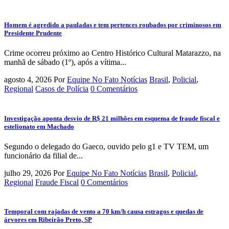
Homem é agredido a pauladas e tem pertences roubados por criminosos em
Presidente Prudente
Crime ocorreu próximo ao Centro Histórico Cultural Matarazzo, na
manhã de sábado (1º), após a vítima...
agosto 4, 2026
Por
Equipe No Fato Notícias
Brasil
,
Policial
,
Regional
Casos de Polícia
0 Comentários
Investigação aponta desvio de R$ 21 milhões em esquema de fraude fiscal e
estelionato em Machado
Segundo o delegado do Gaeco, ouvido pelo g1 e TV TEM, um
funcionário da filial de...
julho 29, 2026
Por
Equipe No Fato Notícias
Brasil
,
Policial
,
Regional
Fraude Fiscal
0 Comentários
Temporal com rajadas de vento a 70 km/h causa estragos e quedas de
árvores em Ribeirão Preto, SP