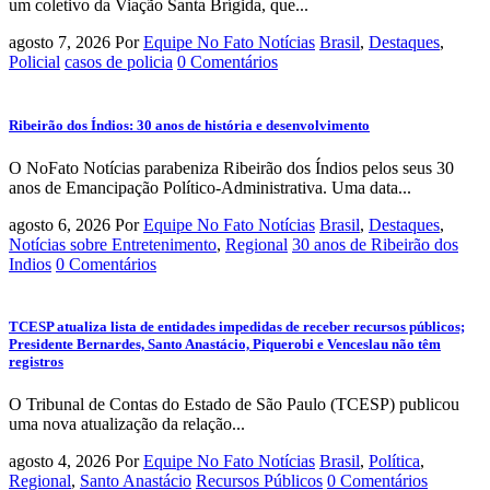
um coletivo da Viação Santa Brígida, que...
agosto 7, 2026
Por
Equipe No Fato Notícias
Brasil
,
Destaques
,
Policial
casos de policia
0 Comentários
Ribeirão dos Índios: 30 anos de história e desenvolvimento
O NoFato Notícias parabeniza Ribeirão dos Índios pelos seus 30
anos de Emancipação Político-Administrativa. Uma data...
agosto 6, 2026
Por
Equipe No Fato Notícias
Brasil
,
Destaques
,
Notícias sobre Entretenimento
,
Regional
30 anos de Ribeirão dos
Indios
0 Comentários
TCESP atualiza lista de entidades impedidas de receber recursos públicos;
Presidente Bernardes, Santo Anastácio, Piquerobi e Venceslau não têm
registros
O Tribunal de Contas do Estado de São Paulo (TCESP) publicou
uma nova atualização da relação...
agosto 4, 2026
Por
Equipe No Fato Notícias
Brasil
,
Política
,
Regional
,
Santo Anastácio
Recursos Públicos
0 Comentários