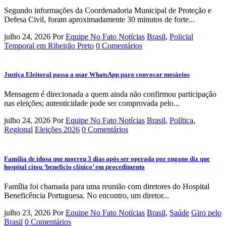
Segundo informações da Coordenadoria Municipal de Proteção e
Defesa Civil, foram aproximadamente 30 minutos de forte...
julho 24, 2026
Por
Equipe No Fato Notícias
Brasil
,
Policial
Temporal em Ribeirão Preto
0 Comentários
Justiça Eleitoral passa a usar WhatsApp para convocar mesários
Mensagem é direcionada a quem ainda não confirmou participação
nas eleições; autenticidade pode ser comprovada pelo...
julho 24, 2026
Por
Equipe No Fato Notícias
Brasil
,
Política
,
Regional
Eleições 2026
0 Comentários
Família de idosa que morreu 3 dias após ser operada por engano diz que
hospital citou ‘benefício clínico’ em procedimento
Família foi chamada para uma reunião com diretores do Hospital
Beneficência Portuguesa. No encontro, um diretor...
julho 23, 2026
Por
Equipe No Fato Notícias
Brasil
,
Saúde
Giro pelo
Brasil
0 Comentários