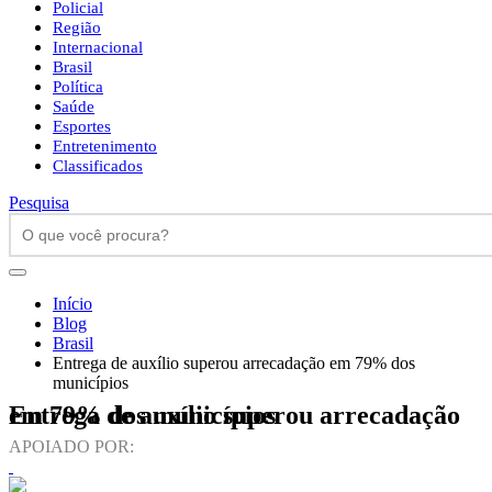
Policial
Região
Internacional
Brasil
Política
Saúde
Esportes
Entretenimento
Classificados
Pesquisa
Início
Blog
Brasil
Entrega de auxílio superou arrecadação em 79% dos
municípios
Entrega de auxílio superou arrecadação em 79% dos municípios
APOIADO POR: