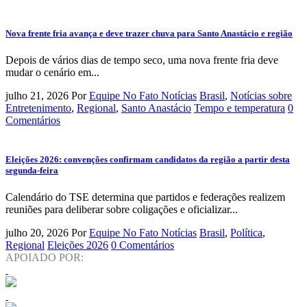
Nova frente fria avança e deve trazer chuva para Santo Anastácio e região
Depois de vários dias de tempo seco, uma nova frente fria deve
mudar o cenário em...
julho 21, 2026
Por
Equipe No Fato Notícias
Brasil
,
Notícias sobre
Entretenimento
,
Regional
,
Santo Anastácio
Tempo e temperatura
0
Comentários
Eleições 2026: convenções confirmam candidatos da região a partir desta
segunda-feira
Calendário do TSE determina que partidos e federações realizem
reuniões para deliberar sobre coligações e oficializar...
julho 20, 2026
Por
Equipe No Fato Notícias
Brasil
,
Política
,
Regional
Eleições 2026
0 Comentários
APOIADO POR: