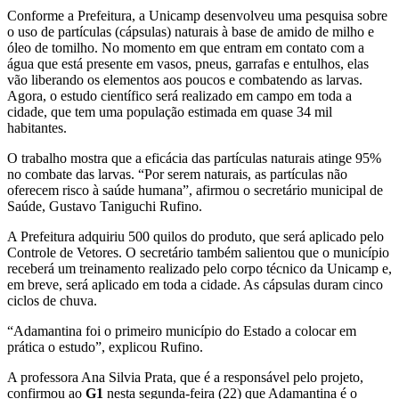
Conforme a Prefeitura, a Unicamp desenvolveu uma pesquisa sobre
o uso de partículas (cápsulas) naturais à base de amido de milho e
óleo de tomilho. No momento em que entram em contato com a
água que está presente em vasos, pneus, garrafas e entulhos, elas
vão liberando os elementos aos poucos e combatendo as larvas.
Agora, o estudo científico será realizado em campo em toda a
cidade, que tem uma população estimada em quase 34 mil
habitantes.
O trabalho mostra que a eficácia das partículas naturais atinge 95%
no combate das larvas. “Por serem naturais, as partículas não
oferecem risco à saúde humana”, afirmou o secretário municipal de
Saúde, Gustavo Taniguchi Rufino.
A Prefeitura adquiriu 500 quilos do produto, que será aplicado pelo
Controle de Vetores. O secretário também salientou que o município
receberá um treinamento realizado pelo corpo técnico da Unicamp e,
em breve, será aplicado em toda a cidade. As cápsulas duram cinco
ciclos de chuva.
“Adamantina foi o primeiro município do Estado a colocar em
prática o estudo”, explicou Rufino.
A professora Ana Silvia Prata, que é a responsável pelo projeto,
confirmou ao
G1
nesta segunda-feira (22) que Adamantina é o