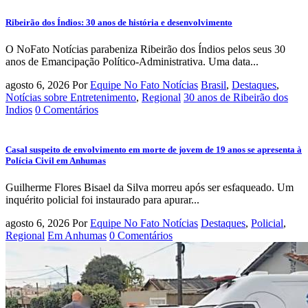
Ribeirão dos Índios: 30 anos de história e desenvolvimento
O NoFato Notícias parabeniza Ribeirão dos Índios pelos seus 30
anos de Emancipação Político-Administrativa. Uma data...
agosto 6, 2026
Por
Equipe No Fato Notícias
Brasil
,
Destaques
,
Notícias sobre Entretenimento
,
Regional
30 anos de Ribeirão dos
Indios
0 Comentários
Casal suspeito de envolvimento em morte de jovem de 19 anos se apresenta à
Polícia Civil em Anhumas
Guilherme Flores Bisael da Silva morreu após ser esfaqueado. Um
inquérito policial foi instaurado para apurar...
agosto 6, 2026
Por
Equipe No Fato Notícias
Destaques
,
Policial
,
Regional
Em Anhumas
0 Comentários