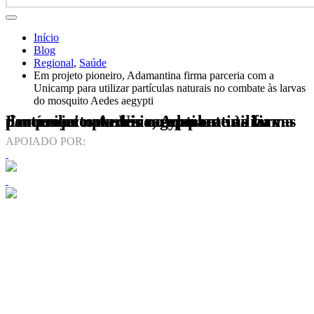
Início
Blog
Regional
,
Saúde
Em projeto pioneiro, Adamantina firma parceria com a
Unicamp para utilizar partículas naturais no combate às larvas
do mosquito Aedes aegypti
Em projeto pioneiro, Adamantina firma parceria com a Unicamp para utilizar partículas naturais no combate às larvas do mosquito Aedes aegypti
APOIADO POR: