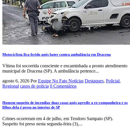
Motociclista fica ferido após bater contra ambulância em Dracena
Vítima foi socorrida consciente e encaminhada a pronto atendimento
municipal de Dracena (SP). A ambulância pertence...
agosto 6, 2026
Por
Equipe No Fato Notícias
Destaques
,
Policial
,
Regional
casos de policia
0 Comentários
Homem suspeito de incendiar duas casas após agredir a ex-companheira e os
filhos dela é preso no interior de SP
Crimes ocorreram em 4 de julho, em Teodoro Sampaio (SP).
Suspeito foi preso nesta segunda-feira (3),...