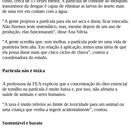
custo, cerca de 15 vezes menor. A partícula de combate ao mosquito
transmissor da dengue é capaz de eliminar as larvas do inseto mais
de uma vez em contato com a água.
“A gente projetou a partícula para ela ser seca e durar, ficar estocada.
Não fizemos teste sistemático, mas, mesmo depois de um ano de
produção, elas funcionaram”, disse Ana Silvia.
“A gente acredita que, sem molhar, a partícula pode ter uma vida de
prateleira bem alta. Em relação à aplicação, temos uma ideia de que
ela possa durar mais que cinco ciclos de chuva”, contou a
coordenadora do estudo.
Partícula não é tóxica
A professora da FEA explicou que a concentração do óleo essencial
de tomilho na partícula é muito baixa e, por isso, não afetaria a
saúde de animais e seres humanos.
“A taxa é muito inferior ao limite de toxicidade para um animal ou
uma criança que venha a ingerir acidentalmente”, contou.
Sustentável e barato