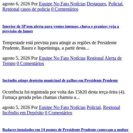
agosto 6, 2026
Por
Equipe No Fato Notícias
Destaques
,
Policial
,
Regional
casos de policia
0 Comentários
Interior de SP tem alerta para ventos intensos, chuva e granizo; veja a
previsão do Inmet
Tempestade está prevista para atingir as regiões de Presidente
Prudente, Bauru e Itapetininga, a partir desta...
agosto 5, 2026
Por
Equipe No Fato Notícias
Regional
Alerta de
Tempo
0 Comentários
Incêndio atinge depósito municipal de galhos em Presidente Prudente
Ocorrência foi registrada por volta das 15h20 desta terça-feira (4).
Fumaça gerada pelas chamas chamou a...
agosto 5, 2026
Por
Equipe No Fato Notícias
Policial
,
Regional
Incêndio em Depósito
0 Comentários
Radares instalados em 14 pontos de Presidente Prudente começam a multar